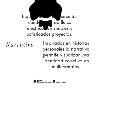
Ingenieriando con circuitos
conductores de flujos
electricos en simples y
sofisticados proyectos.
Inspirados en historias
Narrativa
personales la narrativa
permite visualizar una
identidad colectiva en
multiformatos.
Niveles
Los niveles ayudan a organizar las
secuencias didácticas y los aprendizajes. Y
se caracterizan según orden de
complejidad.
B
I
A
Básico